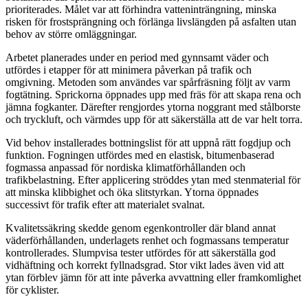
prioriterades. Målet var att förhindra vatteninträngning, minska
risken för frostsprängning och förlänga livslängden på asfalten utan
behov av större omläggningar.
Arbetet planerades under en period med gynnsamt väder och
utfördes i etapper för att minimera påverkan på trafik och
omgivning. Metoden som användes var spårfräsning följt av varm
fogtätning. Sprickorna öppnades upp med fräs för att skapa rena och
jämna fogkanter. Därefter rengjordes ytorna noggrant med stålborste
och tryckluft, och värmdes upp för att säkerställa att de var helt torra.
Vid behov installerades bottningslist för att uppnå rätt fogdjup och
funktion. Fogningen utfördes med en elastisk, bitumenbaserad
fogmassa anpassad för nordiska klimatförhållanden och
trafikbelastning. Efter applicering ströddes ytan med stenmaterial för
att minska klibbighet och öka slitstyrkan. Ytorna öppnades
successivt för trafik efter att materialet svalnat.
Kvalitetssäkring skedde genom egenkontroller där bland annat
väderförhållanden, underlagets renhet och fogmassans temperatur
kontrollerades. Slumpvisa tester utfördes för att säkerställa god
vidhäftning och korrekt fyllnadsgrad. Stor vikt lades även vid att
ytan förblev jämn för att inte påverka avvattning eller framkomlighet
för cyklister.