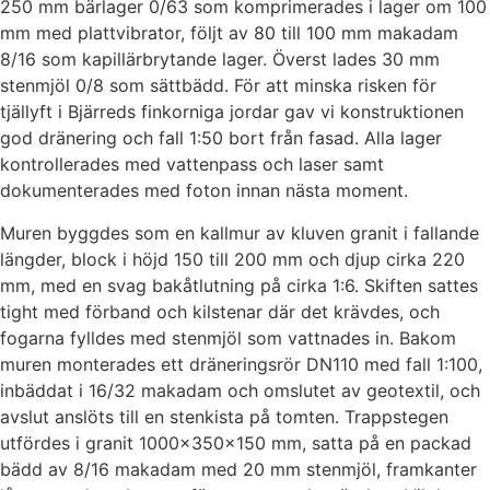
250 mm bärlager 0/63 som komprimerades i lager om 100
mm med plattvibrator, följt av 80 till 100 mm makadam
8/16 som kapillärbrytande lager. Överst lades 30 mm
stenmjöl 0/8 som sättbädd. För att minska risken för
tjällyft i Bjärreds finkorniga jordar gav vi konstruktionen
god dränering och fall 1:50 bort från fasad. Alla lager
kontrollerades med vattenpass och laser samt
dokumenterades med foton innan nästa moment.
Muren byggdes som en kallmur av kluven granit i fallande
längder, block i höjd 150 till 200 mm och djup cirka 220
mm, med en svag bakåtlutning på cirka 1:6. Skiften sattes
tight med förband och kilstenar där det krävdes, och
fogarna fylldes med stenmjöl som vattnades in. Bakom
muren monterades ett dräneringsrör DN110 med fall 1:100,
inbäddat i 16/32 makadam och omslutet av geotextil, och
avslut anslöts till en stenkista på tomten. Trappstegen
utfördes i granit 1000x350x150 mm, satta på en packad
bädd av 8/16 makadam med 20 mm stenmjöl, framkanter