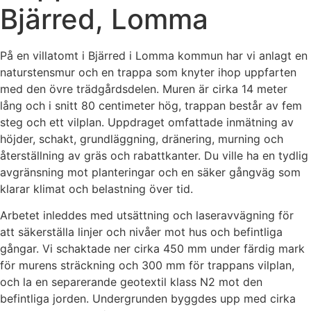
Bjärred, Lomma
På en villatomt i Bjärred i Lomma kommun har vi anlagt en
naturstensmur och en trappa som knyter ihop uppfarten
med den övre trädgårdsdelen. Muren är cirka 14 meter
lång och i snitt 80 centimeter hög, trappan består av fem
steg och ett vilplan. Uppdraget omfattade inmätning av
höjder, schakt, grundläggning, dränering, murning och
återställning av gräs och rabattkanter. Du ville ha en tydlig
avgränsning mot planteringar och en säker gångväg som
klarar klimat och belastning över tid.
Arbetet inleddes med utsättning och laseravvägning för
att säkerställa linjer och nivåer mot hus och befintliga
gångar. Vi schaktade ner cirka 450 mm under färdig mark
för murens sträckning och 300 mm för trappans vilplan,
och la en separerande geotextil klass N2 mot den
befintliga jorden. Undergrunden byggdes upp med cirka