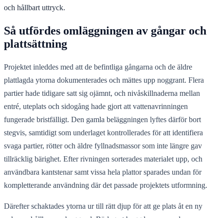
och hållbart uttryck.
Så utfördes omläggningen av gångar och
plattsättning
Projektet inleddes med att de befintliga gångarna och de äldre
plattlagda ytorna dokumenterades och mättes upp noggrant. Flera
partier hade tidigare satt sig ojämnt, och nivåskillnaderna mellan
entré, uteplats och sidogång hade gjort att vattenavrinningen
fungerade bristfälligt. Den gamla beläggningen lyftes därför bort
stegvis, samtidigt som underlaget kontrollerades för att identifiera
svaga partier, rötter och äldre fyllnadsmassor som inte längre gav
tillräcklig bärighet. Efter rivningen sorterades materialet upp, och
användbara kantstenar samt vissa hela plattor sparades undan för
kompletterande användning där det passade projektets utformning.
Därefter schaktades ytorna ur till rätt djup för att ge plats åt en ny