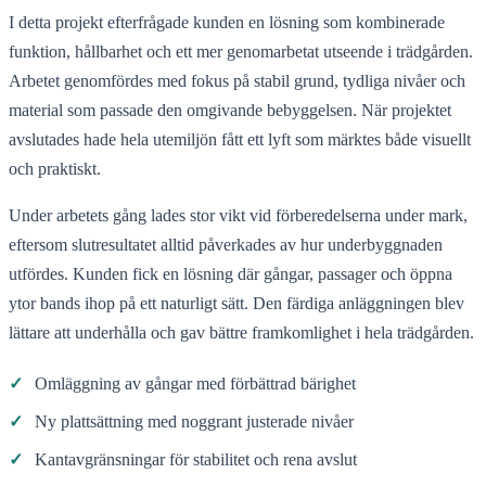
I detta projekt efterfrågade kunden en lösning som kombinerade
funktion, hållbarhet och ett mer genomarbetat utseende i trädgården.
Arbetet genomfördes med fokus på stabil grund, tydliga nivåer och
material som passade den omgivande bebyggelsen. När projektet
avslutades hade hela utemiljön fått ett lyft som märktes både visuellt
och praktiskt.
Under arbetets gång lades stor vikt vid förberedelserna under mark,
eftersom slutresultatet alltid påverkades av hur underbyggnaden
utfördes. Kunden fick en lösning där gångar, passager och öppna
ytor bands ihop på ett naturligt sätt. Den färdiga anläggningen blev
lättare att underhålla och gav bättre framkomlighet i hela trädgården.
✓
Omläggning av gångar med förbättrad bärighet
✓
Ny plattsättning med noggrant justerade nivåer
✓
Kantavgränsningar för stabilitet och rena avslut