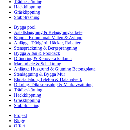
Trädbeskärning
Häckklippning
Gräsklippning
Stubbfräsning
Bygga pool
Asfaltsläggning & Beläggningsarbete
Koppla Kommunalt Vatten & Avlopp
Anlägga Trädgård, Häckar, Rabatter
Stenspräckning & Bergsprängning
Bygga Altan & Pooldäck
Dränering & Renovera källaren
Markarbete & Schaktning
Anlägga Husgrund & Gjutning Betongplatta
Stenläggning & Bygga Mur
Elinstallation, Telefon & Datanätverk
Dikning, Dikesrensning & Markavvattning
Trädbeskärning
Häckklippning
Gräsklippning
Stubbfräsning
Projekt
Blogg
Offert