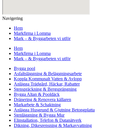
Navigering
Hem
Markfirma i Lomma
Mark – & Byggarbeten vi utför
Hem
Markfirma i Lomma
Mark – & Byggarbeten vi utför
Bygga pool
Asfaltsläggning & Beläggningsarbete
Koppla Kommunalt Vatten & Avlopp
Anlägga Trädgård, Häckar, Rabatter
Stenspräckning & Bergsprängning
Bygga Altan & Pooldäck
Dränering & Renovera källaren
Markarbete & Schaktning
Anlägga Husgrund & Gjutning Betongplatta
Stenläggning & Bygga Mur
Elinstallation, Telefon & Datanätverk
Dikning, Dikesrensning & Markavvattning