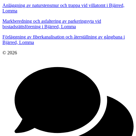
Anläggning av naturstensmur och trappa vid villatomt i Bjärred,
Lomma
Markberedning och asfaltering av parkeringsyta vid
bostadsrättsförening i Bjärred, Lomma
Förläggning av fiberkanalisation och återställning av gångbana i
Bjärred, Lomma
© 2026