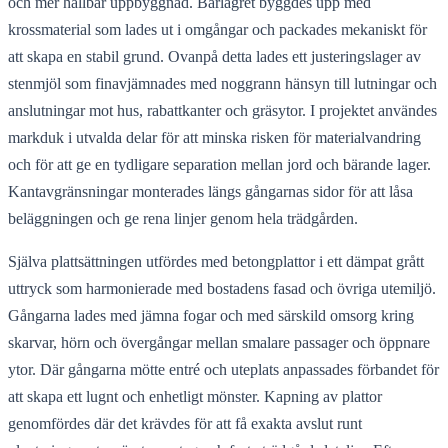
och mer hållbar uppbyggnad. Bärlagret byggdes upp med
krossmaterial som lades ut i omgångar och packades mekaniskt för
att skapa en stabil grund. Ovanpå detta lades ett justeringslager av
stenmjöl som finavjämnades med noggrann hänsyn till lutningar och
anslutningar mot hus, rabattkanter och gräsytor. I projektet användes
markduk i utvalda delar för att minska risken för materialvandring
och för att ge en tydligare separation mellan jord och bärande lager.
Kantavgränsningar monterades längs gångarnas sidor för att låsa
beläggningen och ge rena linjer genom hela trädgården.
Själva plattsättningen utfördes med betongplattor i ett dämpat grått
uttryck som harmonierade med bostadens fasad och övriga utemiljö.
Gångarna lades med jämna fogar och med särskild omsorg kring
skarvar, hörn och övergångar mellan smalare passager och öppnare
ytor. Där gångarna mötte entré och uteplats anpassades förbandet för
att skapa ett lugnt och enhetligt mönster. Kapning av plattor
genomfördes där det krävdes för att få exakta avslut runt