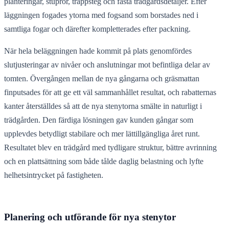
planteringar, stuprör, trappsteg och fasta trädgårdsdetaljer. Efter
läggningen fogades ytorna med fogsand som borstades ned i
samtliga fogar och därefter kompletterades efter packning.
När hela beläggningen hade kommit på plats genomfördes
slutjusteringar av nivåer och anslutningar mot befintliga delar av
tomten. Övergången mellan de nya gångarna och gräsmattan
finputsades för att ge ett väl sammanhållet resultat, och rabatternas
kanter återställdes så att de nya stenytorna smälte in naturligt i
trädgården. Den färdiga lösningen gav kunden gångar som
upplevdes betydligt stabilare och mer lättillgängliga året runt.
Resultatet blev en trädgård med tydligare struktur, bättre avrinning
och en plattsättning som både tålde daglig belastning och lyfte
helhetsintrycket på fastigheten.
Planering och utförande för nya stenytor