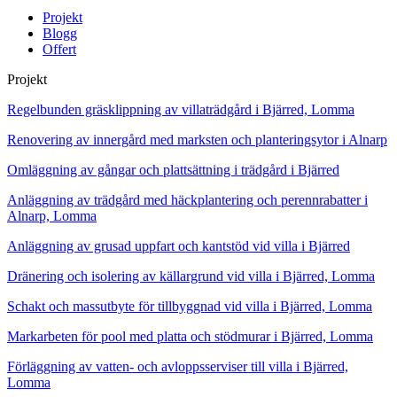
Projekt
Blogg
Offert
Projekt
Regelbunden gräsklippning av villaträdgård i Bjärred, Lomma
Renovering av innergård med marksten och planteringsytor i Alnarp
Omläggning av gångar och plattsättning i trädgård i Bjärred
Anläggning av trädgård med häckplantering och perennrabatter i
Alnarp, Lomma
Anläggning av grusad uppfart och kantstöd vid villa i Bjärred
Dränering och isolering av källargrund vid villa i Bjärred, Lomma
Schakt och massutbyte för tillbyggnad vid villa i Bjärred, Lomma
Markarbeten för pool med platta och stödmurar i Bjärred, Lomma
Förläggning av vatten- och avloppsserviser till villa i Bjärred,
Lomma