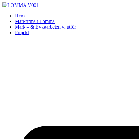
Skip
to
Hem
content
Markfirma i Lomma
Mark – & Byggarbeten vi utför
Projekt