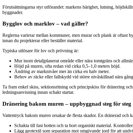
Förutsättningarna styr utförandet: markens bärighet, lutning, höjdskill
byggnader.
Bygglov och marklov – vad gäller?
Reglerna varierar mellan kommuner, men murar och plank är oftast by
innan du projekterar eller beställer material.
Typiska utlösare för lov och prövning är:
Mur inom detaljplanerat område eller nära tomtgräns och allmän
Höjd på muren, ofta redan vid cirka 0,5–1,0 meters höjd.
Ändring av marknivåer mer än cirka en halv meter.
Behov av räcke eller fallskydd vid större nivåskillnad nära gång
Ta fram enkel skiss, sektionsritning och principskiss för dränering
ledningsanvisning innan schakt startar.
Dränering bakom muren – uppbyggnad steg för steg
Vattentryck bakom muren orsakar de flesta skador. En dränerad och kap
Schakta till fast botten och ta bort organiskt material. Kontrolle
Lägg geotextil som separation mot omgivande jord för att undvi