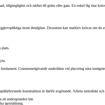
nad, tillgänglighet och närhet till gräns eller gata. En enkel låg mur kr
gglovspliktiga inom detaljplan. Dessutom kan marklov krävas om du avs
 plats.
yta.
 och fundament. Grannemedgivande underlättar vid placering nära tomtg
illärbrytande konstruktion är därför avgörande. Arbeta metodiskt och hål
ra att undergrunden bär.
ka igensättning.