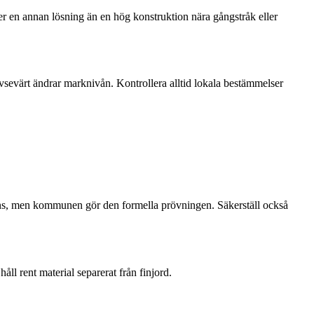
äver en annan lösning än en hög konstruktion nära gångstråk eller
evärt ändrar marknivån. Kontrollera alltid lokala bestämmelser
räns, men kommunen gör den formella prövningen. Säkerställ också
l rent material separerat från finjord.