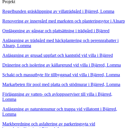
Projekt
Regelbunden gräsklippning av villaträdgård i Bjärred, Lomma
Renovering av innergård med marksten och planteringsytor i Alnarp
Omläggning av gångar och plattsättning i trädgård i Bjärred
Anläggning av trädgård med häckplantering och perennrabatter i
Alnarp, Lomma
Anläggning av grusad uppfart och kantstöd vid villa i Bjärred
Dränering och isolering av källargrund vid villa i Bjärred, Lomma
Schakt och massutbyte för tillbyggnad vid villa i Bjärred, Lomma
Markarbeten för pool med platta och stödmurar i Bjärred, Lomma
Förläggning av vatten- och avloppsserviser till villa i Bjärred,
Lomma
Anläggning av naturstensmur och trappa vid villatomt i Bjärred,
Lomma
Markberedning och asfaltering av parkeringsyta vid