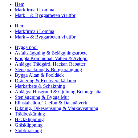
Hem
Markfirma i Lomma
Mark – & Byggarbeten vi utför
Hem
Markfirma i Lomma
Mark – & Byggarbeten vi utför
Bygga pool
Asfaltsläggning & Beläggningsarbete
Koppla Kommunalt Vatten & Avlopp
Anlägga Trädgård, Häckar, Rabatter
Stenspräckning & Bergsprängning
Bygga Altan & Pooldäck
Dränering & Renovera källaren
Markarbete & Schaktning
Anlägga Husgrund & Gjutning Betongplatta
Stenläggning & Bygga Mur
Elinstallation, Telefon & Datanätverk
Dikning, Dikesrensning & Markavvattning
Trädbeskärning
Häckklippning
Gräsklippning
Stubbfräsning