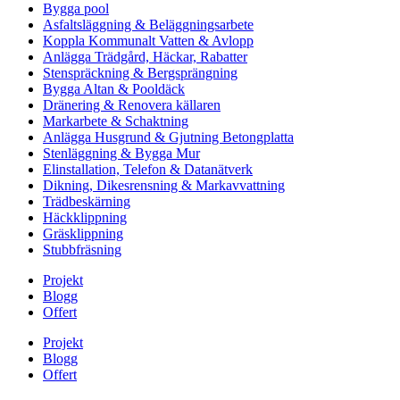
Bygga pool
Asfaltsläggning & Beläggningsarbete
Koppla Kommunalt Vatten & Avlopp
Anlägga Trädgård, Häckar, Rabatter
Stenspräckning & Bergsprängning
Bygga Altan & Pooldäck
Dränering & Renovera källaren
Markarbete & Schaktning
Anlägga Husgrund & Gjutning Betongplatta
Stenläggning & Bygga Mur
Elinstallation, Telefon & Datanätverk
Dikning, Dikesrensning & Markavvattning
Trädbeskärning
Häckklippning
Gräsklippning
Stubbfräsning
Projekt
Blogg
Offert
Projekt
Blogg
Offert