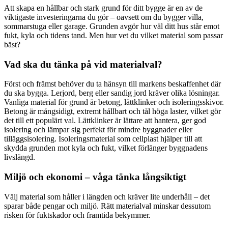
Att skapa en hållbar och stark grund för ditt bygge är en av de
viktigaste investeringarna du gör – oavsett om du bygger villa,
sommarstuga eller garage. Grunden avgör hur väl ditt hus står emot
fukt, kyla och tidens tand. Men hur vet du vilket material som passar
bäst?
Vad ska du tänka på vid materialval?
Först och främst behöver du ta hänsyn till markens beskaffenhet där
du ska bygga. Lerjord, berg eller sandig jord kräver olika lösningar.
Vanliga material för grund är betong, lättklinker och isoleringsskivor.
Betong är mångsidigt, extremt hållbart och tål höga laster, vilket gör
det till ett populärt val. Lättklinker är lättare att hantera, ger god
isolering och lämpar sig perfekt för mindre byggnader eller
tilläggsisolering. Isoleringsmaterial som cellplast hjälper till att
skydda grunden mot kyla och fukt, vilket förlänger byggnadens
livslängd.
Miljö och ekonomi – våga tänka långsiktigt
Välj material som håller i längden och kräver lite underhåll – det
sparar både pengar och miljö. Rätt materialval minskar dessutom
risken för fuktskador och framtida bekymmer.