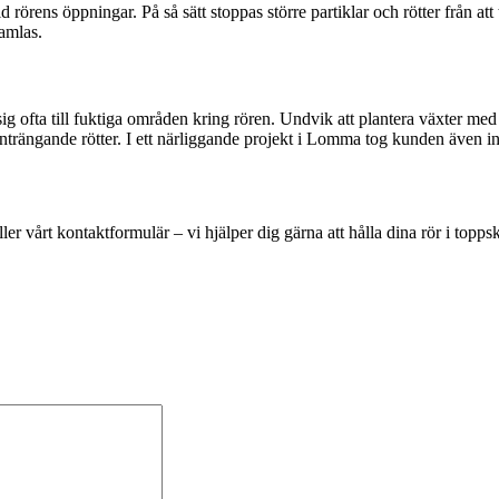
vid rörens öppningar. På så sätt stoppas större partiklar och rötter från att
samlas.
g ofta till fuktiga områden kring rören. Undvik att plantera växter med a
t inträngande rötter. I ett närliggande projekt i Lomma tog kunden även i
ler vårt kontaktformulär – vi hjälper dig gärna att hålla dina rör i topps