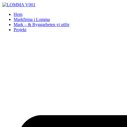
Skip
to
Hem
content
Markfirma i Lomma
Mark – & Byggarbeten vi utför
Projekt